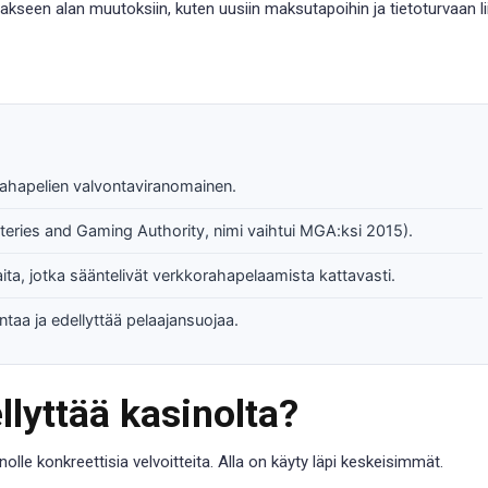
kseen alan muutoksiin, kuten uusiin maksutapoihin ja tietoturvaan lii
ahapelien valvontaviranomainen.
ries and Gaming Authority, nimi vaihtui MGA:ksi 2015).
ta, jotka sääntelivät verkkorahapelaamista kattavasti.
taa ja edellyttää pelaajansuojaa.
lyttää kasinolta?
olle konkreettisia velvoitteita. Alla on käyty läpi keskeisimmät.