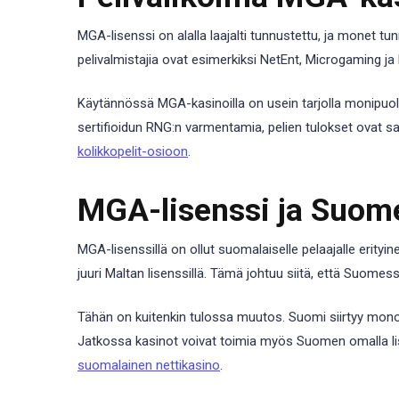
MGA-lisenssi on alalla laajalti tunnustettu, ja monet tun
pelivalmistajia ovat esimerkiksi NetEnt, Microgaming ja 
Käytännössä MGA-kasinoilla on usein tarjolla monipuolin
sertifioidun RNG:n varmentamia, pelien tulokset ovat sa
kolikkopelit-osioon
.
MGA-lisenssi ja Suome
MGA-lisenssillä on ollut suomalaiselle pelaajalle erityin
juuri Maltan lisenssillä. Tämä johtuu siitä, että Suome
Tähän on kuitenkin tulossa muutos. Suomi siirtyy monop
Jatkossa kasinot voivat toimia myös Suomen omalla lise
suomalainen nettikasino
.