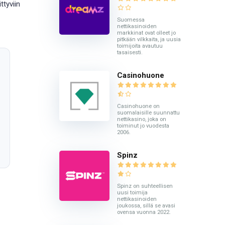
ttyviin
Suomessa
nettikasinoiden
markkinat ovat olleet jo
pitkään vilkkaita, ja uusia
toimijoita avautuu
tasaisesti.
Casinohuone
Casinohuone on
suomalaisille suunnattu
nettikasino, joka on
toiminut jo vuodesta
2006.
Spinz
Spinz on suhteellisen
uusi toimija
nettikasinoiden
joukossa, sillä se avasi
ovensa vuonna 2022.