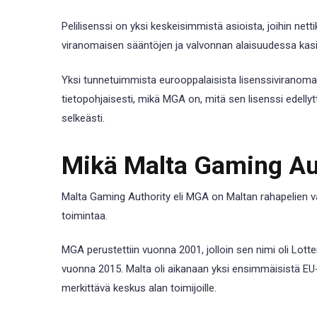
Pelilisenssi on yksi keskeisimmistä asioista, joihin net
viranomaisen sääntöjen ja valvonnan alaisuudessa kasi
Yksi tunnetuimmista eurooppalaisista lisenssiviranoma
tietopohjaisesti, mikä MGA on, mitä sen lisenssi edellyt
selkeästi.
Mikä Malta Gaming Au
Malta Gaming Authority eli MGA on Maltan rahapelien va
toimintaa.
MGA perustettiin vuonna 2001, jolloin sen nimi oli Lott
vuonna 2015. Malta oli aikanaan yksi ensimmäisistä EU-m
merkittävä keskus alan toimijoille.