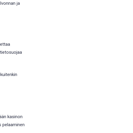
alvonnan ja
settaa
 tietosuojaa
kuitenkin
kään kasinon
Jos pelaaminen