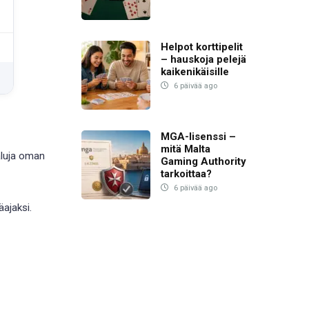
Helpot korttipelit
– hauskoja pelejä
kaikenikäisille
6 päivää ago
MGA-lisenssi –
mitä Malta
aluja oman
Gaming Authority
tarkoittaa?
6 päivää ago
äajaksi.