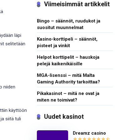
Viimeisimmät artikkelit
kä
Bingo – säännöt, ruudukot ja
suositut muunnelmat
äydään läpi
Kasino-korttipeli – säännöt,
it selitetään
pisteet ja vinkit
Helpot korttipelit – hauskoja
pelejä kaikenikäisille
MGA-lisenssi – mitä Malta
Gaming Authority tarkoittaa?
o niiden
Pikakasinot – mitä ne ovat ja
miten ne toimivat?
ttiin käyttöön
Uudet kasinot
 siitä tuli
Dreamz casino