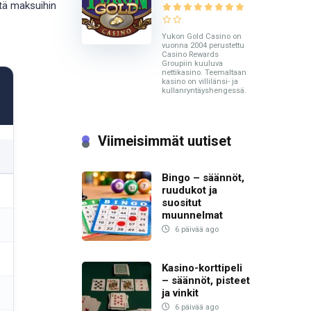
ttä maksuihin
Yukon Gold Casino on
vuonna 2004 perustettu
Casino Rewards
Groupiin kuuluva
nettikasino. Teemaltaan
kasino on villilänsi- ja
kullanryntäyshengessä.
Viimeisimmät uutiset
Bingo – säännöt,
ruudukot ja
suositut
muunnelmat
6 päivää ago
Kasino-korttipeli
– säännöt, pisteet
ja vinkit
6 päivää ago