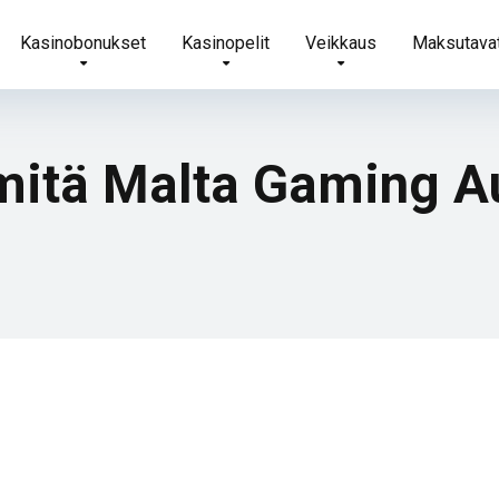
Kasinobonukset
Kasinopelit
Veikkaus
Maksutavat 
mitä Malta Gaming Au