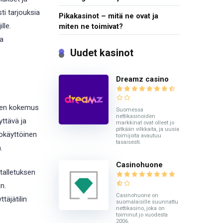
ti tarjouksia
Pikakasinot – mitä ne ovat ja
lle.
miten ne toimivat?
ta
Uudet kasinot
Dreamz casino
vinen kokemus
Suomessa
nettikasinoiden
yttävä ja
markkinat ovat olleet jo
pitkään vilkkaita, ja uusia
pokäyttöinen
toimijoita avautuu
tasaisesti.
.
Casinohuone
talletuksen
n.
Casinohuone on
täjätilin
suomalaisille suunnattu
nettikasino, joka on
toiminut jo vuodesta
2006.