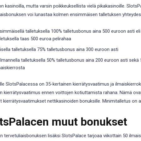
 kasinoilla, mutta varsin poikkeuksellista vielä pikakasinoille. Slots
liaisbonuksen voi lunastaa kolmen ensimmäisen talletuksen yhteydes
simmäisellä talletuksella 100% talletusbonus aina 500 euroon asti el
lletuksella taas 500 euroa pelirahaa
isella talletuksella 75% talletusbonus aina 300 euroon asti
lmannella talletuksella 50% talletusbonus aina 200 euroon asti sekä 
maiskierrosta
le SlotsPalacessa on 35-kertainen kierrätysvaatimus ja ilmaiskierroks
en kierrätysvaatimus ennen voittojen kotiuttamista rahana. Nämä ov
et kierrätysvaatimukset nettikasinoiden bonuksille. Minimitalletus on 
otsPalacen muut bonukset
n tervetuliaisbonuksen lisäksi SlotsPalace tarjoaa viikottain 50 ilmai