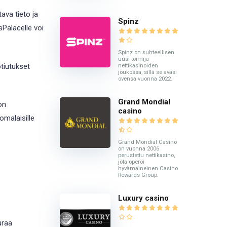
ttava tieto ja
Spinz
tsPalacelle voi
Spinz on suhteellisen
uusi toimija
otiutukset
nettikasinoiden
joukossa, sillä se avasi
ovensa vuonna 2022.
Grand Mondial
on
casino
omalaisille
Grand Mondial Casino
on vuonna 2006
perustettu nettikasino,
jota operoi
hyvämaineinen Casino
Rewards Group.
Luxury casino
uraa