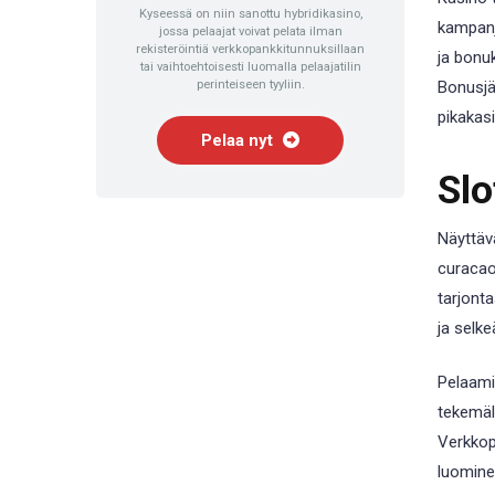
Kyseessä on niin sanottu hybridikasino,
kampanj
jossa pelaajat voivat pelata ilman
rekisteröintiä verkkopankkitunnuksillaan
ja bonuk
tai vaihtoehtoisesti luomalla pelaajatilin
Bonusjä
perinteiseen tyyliin.
pikakasi
Pelaa nyt
Slo
Näyttäv
curacao
tarjonta
ja selke
Pelaami
tekemäll
Verkkopa
luominen