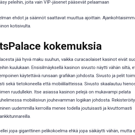
äsy peleihin, joita vain VIP-jäsenet pääsevät pelaamaan
elman ehdot ja säännöt saattavat muuttua ajoittain. Ajankohtaisimma
inon kotisivulta.
otsPalace kokemuksia
lacesta jää hyvä maku suuhun, vaikka curacaolaiset kasinot eivät su
ihin kuulukaan. Ensisilmäyksellä kasinon sivusto näytti vähän siltä, et
mpoinen käytettävä runsaan grafiikan johdosta. Sivusto ja pelit toimi
ti sekä tietokoneella että mobiililaitteissa. Sivusto skaalautuu hienos
limen ruudullekin. Itse asiassa kasinon pelejä on mukavampi pelata
helimessa mobiilisivun jouhevamman logiikan johdosta. Rekisteröit
minen uudemmilla kerroilla menee todella joutuisasti ja kivuttomasti
nkkitunnareilla.
ellei jopa giganttinen pelikokoelma ehkä jopa säikäytti vähän, mutta e