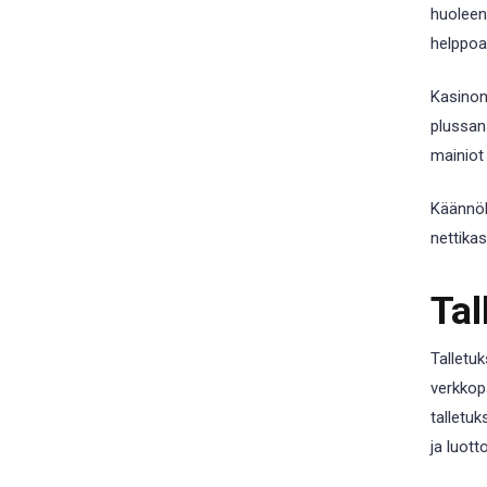
huoleen.
helppoa
Kasinon 
plussana
mainiot 
Käännöks
nettikas
Tal
Talletu
verkkop
talletuk
ja luott