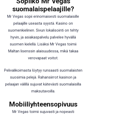
Sopiiko Mr Vegas
suomalaispelaajille?
Mr Vegas sopii erinomaisesti suomalaisille
pelaajille useasta syystä. Kasino on
suomenkielinen. Sivun lokalisointi on tehty
hyvin, ja asiakaspalvelu palvelee hyvällä
suomen kielellä. Lisäksi Mr Vegas toimii
Maltan lisenssin alaisuudessa, mikä takaa
verovapaat voitot.
Pelivalikoimasta löytyy runsaasti suomalaisten
suosimia pelejä. Rahansiirrot kasinon ja
pelaajan välillä sujuvat kätevästi suomalaisilla
maksutavoilla.
Mobiiliyhteensopivuus
Mr Vegas toimii sujuvasti ja nopeasti