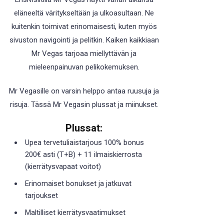
eläneeltä väritykseltään ja ulkoasultaan. Ne
kuitenkin toimivat erinomaisesti, kuten myös
sivuston navigointi ja pelitkin. Kaiken kaikkiaan
Mr Vegas tarjoaa miellyttävän ja
mieleenpainuvan pelikokemuksen.
Mr Vegasille on varsin helppo antaa ruusuja ja
risuja. Tässä Mr Vegasin plussat ja miinukset.
Plussat:
Upea tervetuliaistarjous 100% bonus
200€ asti (T+B) + 11 ilmaiskierrosta
(kierrätysvapaat voitot)
Erinomaiset bonukset ja jatkuvat
tarjoukset
Maltilliset kierrätysvaatimukset