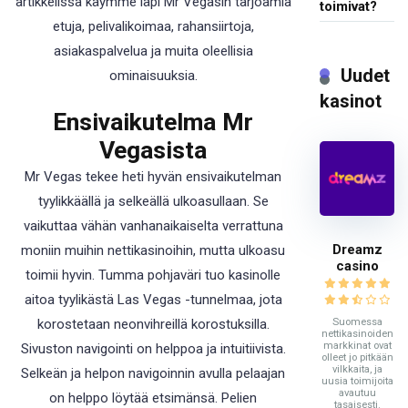
artikkelissa käymme läpi Mr Vegasin tarjoamia
toimivat?
etuja, pelivalikoimaa, rahansiirtoja,
asiakaspalvelua ja muita oleellisia
Uudet
ominaisuuksia.
kasinot
Ensivaikutelma Mr
Vegasista
Mr Vegas tekee heti hyvän ensivaikutelman
tyylikkäällä ja selkeällä ulkoasullaan. Se
vaikuttaa vähän vanhanaikaiselta verrattuna
Dreamz
moniin muihin nettikasinoihin, mutta ulkoasu
casino
toimii hyvin. Tumma pohjaväri tuo kasinolle
aitoa tyylikästä Las Vegas -tunnelmaa, jota
korostetaan neonvihreillä korostuksilla.
Suomessa
nettikasinoiden
markkinat ovat
Sivuston navigointi on helppoa ja intuitiivista.
olleet jo pitkään
vilkkaita, ja
Selkeän ja helpon navigoinnin avulla pelaajan
uusia toimijoita
avautuu
on helppo löytää etsimänsä. Pelien
tasaisesti.