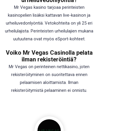
urheiluvedonlyöntiä?
Mr Vegas kasino tarjoaa perinteisten
kasinopelien lisäksi kattavan live-kasinon ja
urheiluvedonlyöntiä. Vetokohteita on yli 25 eri
urheilulajista. Perinteisten urheilulajien mukana
uutuutena ovat myös eSport-kohteet.
Voiko Mr Vegas Casinolla pelata
ilman rekisteröintiä?
Mr Vegas on perinteinen nettikasino, joten
rekisteröityminen on suoritettava ennen
pelaamisen aloittamista. Ilman
rekisteröitymistä pelaaminen ei onnistu.