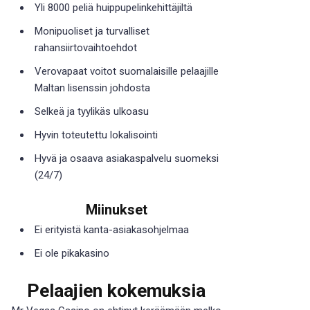
Yli 8000 peliä huippupelinkehittäjiltä
Monipuoliset ja turvalliset
rahansiirtovaihtoehdot
Verovapaat voitot suomalaisille pelaajille
Maltan lisenssin johdosta
Selkeä ja tyylikäs ulkoasu
Hyvin toteutettu lokalisointi
Hyvä ja osaava asiakaspalvelu suomeksi
(24/7)
Miinukset
Ei erityistä kanta-asiakasohjelmaa
Ei ole pikakasino
Pelaajien kokemuksia