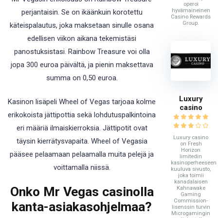
operoi
hyvämaineinen
perjantaisin. Se on ikäänkuin korotettu
Casino Rewards
Group.
käteispalautus, joka maksetaan sinulle osana
edellisen viikon aikana tekemistäsi
panostuksistasi. Rainbow Treasure voi olla
jopa 300 euroa päivältä, ja pienin maksettava
summa on 0,50 euroa.
Luxury
Kasinon lisäpeli Wheel of Vegas tarjoaa kolme
casino
erikokoista jättipottia sekä lohdutuspalkintoina
eri määriä ilmaiskierroksia. Jättipotit ovat
Luxury casino
täysin kierrätysvapaita. Wheel of Vegasia
on Fresh
Horizon
pääsee pelaamaan pelaamalla muita pelejä ja
limitedin
kasinoperheeseen
voittamalla niissä.
kuuluva sivusto,
joka toimii
kanadalaisen
Onko Mr Vegas casinolla
Kahnawake
Gaming
Commission-
kanta-asiakasohjelmaa?
lisenssin turvin
Microgamingin