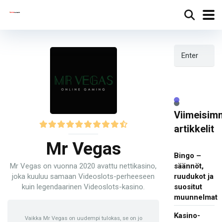
Viimeisim
artikkelit
Mr Vegas
Bingo –
Mr Vegas on vuonna 2020 avattu nettikasino,
säännöt,
joka kuuluu samaan Videoslots-perheeseen
ruudukot ja
kuin legendaarinen Videoslots-kasino.
suositut
muunnelmat
Kasino-
Vaikka Mr Vegas on uudempi tulokas, se on jo