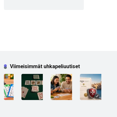
Viimeisimmät uhkapeliuutiset
Bingo
Kasino-
Helpot
MG
–
korttipeli
korttipelit
lis
säännöt,
–
–
–
ruudukot
säännöt,
hauskoja
mit
ja
pisteet
pelejä
Mal
suositut
ja
kaikenikäisille
Ga
muunnelmat
vinkit
Aut
1
viikko
tar
1
1
ago
viikko
viikko
1
ago
ago