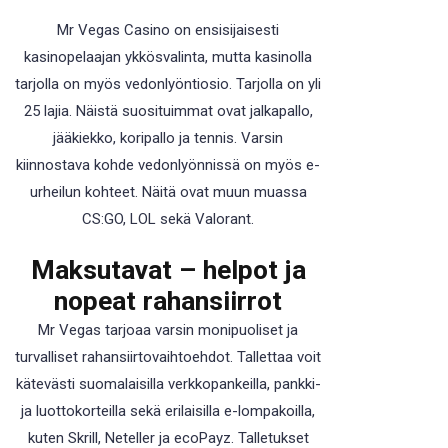
Mr Vegas Casino on ensisijaisesti
kasinopelaajan ykkösvalinta, mutta kasinolla
tarjolla on myös vedonlyöntiosio. Tarjolla on yli
25 lajia. Näistä suosituimmat ovat jalkapallo,
jääkiekko, koripallo ja tennis. Varsin
kiinnostava kohde vedonlyönnissä on myös e-
urheilun kohteet. Näitä ovat muun muassa
CS:GO, LOL sekä Valorant.
Maksutavat – helpot ja
nopeat rahansiirrot
Mr Vegas tarjoaa varsin monipuoliset ja
turvalliset rahansiirtovaihtoehdot. Tallettaa voit
kätevästi suomalaisilla verkkopankeilla, pankki-
ja luottokorteilla sekä erilaisilla e-lompakoilla,
kuten Skrill, Neteller ja ecoPayz. Talletukset